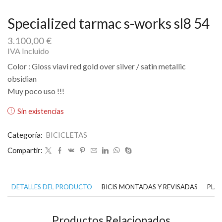
Specialized tarmac s-works sl8 54
3.100,00
€
IVA Incluido
Color : Gloss viavi red gold over silver / satin metallic
obsidian
Muy poco uso !!!
Sin existencias
Categoría:
BICICLETAS
Compartir:
DETALLES DEL PRODUCTO
BICIS MONTADAS Y REVISADAS
PLAN
Productos Relacionados