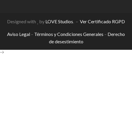
Designed with
by
LOVE Studios
. –
Ver Certificado RGPD
Aviso Legal
–
Términos y Condiciones Generales
–
Derecho
de desestimiento