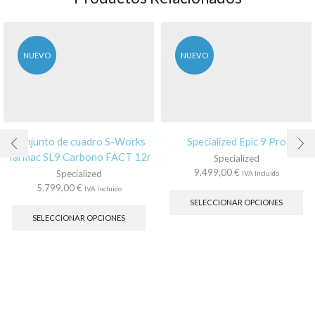
NUEVO
NUEVO
Conjunto de cuadro S-Works
Specialized Epic 9 Pro
Tarmac SL9 Carbono FACT 12r
Specialized
9.499,00
€
Specialized
IVA Incluido
Es
5.799,00
€
IVA Incluido
pr
Este
SELECCIONAR OPCIONES
tie
producto
SELECCIONAR OPCIONES
múl
tiene
var
múltiples
La
variantes.
op
Las
se
opciones
pu
se
ele
pueden