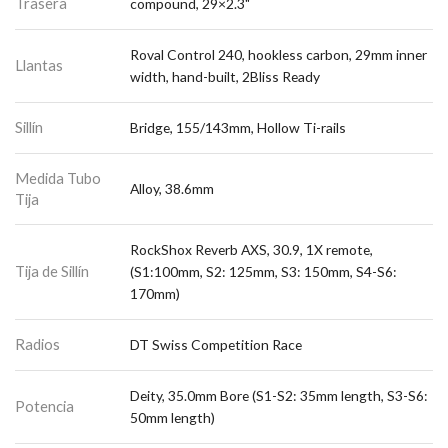
Trasera
compound, 29×2.3"
Roval Control 240, hookless carbon, 29mm inner
Llantas
width, hand-built, 2Bliss Ready
Sillín
Bridge, 155/143mm, Hollow Ti-rails
Medida Tubo
Alloy, 38.6mm
Tija
RockShox Reverb AXS, 30.9, 1X remote,
Tija de Sillín
(S1:100mm, S2: 125mm, S3: 150mm, S4-S6:
170mm)
Radios
DT Swiss Competition Race
Deity, 35.0mm Bore (S1-S2: 35mm length, S3-S6:
Potencia
50mm length)