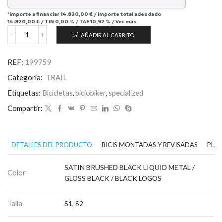
*Importe a financiar
14.820,00 €
/
Importe total adeudado
14.820,00 €
/
TIN
0,00 %
/
TAE
10,92 %
/
Ver más
AÑADIR AL CARRITO
S-
Works
Stumpjumper
REF:
199759
cantidad
Categoría:
TRAIL
Etiquetas:
Bicicletas
,
biciobiker
,
specialized
Compartir:
DETALLES DEL PRODUCTO
BICIS MONTADAS Y REVISADAS
PLAN
SATIN BRUSHED BLACK LIQUID METAL /
Color
GLOSS BLACK / BLACK LOGOS
Talla
S1
,
S2