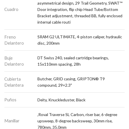
asymmetrical design, 29 Trail Geometry, SWAT™
Cuadro
Door integration, flip chip Head Tube/Bottom
Bracket adjustment, threaded BB, fully enclosed
internal cable routi
Freno
SRAM G2 ULTIMATE, 4-piston caliper, hydraulic
Delantero
disc, 200mm
Buje
DT Swiss 240, sealed cartridge bearings,
Delantero
15x110mm spacing, 28h
Cubierta
Butcher, GRID casing, GRIPTON® T9
Delantera
compound, 29×2.3"
Puños
Deity, Knuckleduster, Black
,Roval Traverse SL Carbon, riser bar, 6-degree
Manillar
upsweep, 8-degree backsweep, 30mm rise,
780mm, 35.0mm