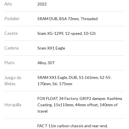
Año
2022
Pedalier
SRAM DUB, BSA 73mm, Threaded
Casete
Sram XG-1299, 12-speed, 10-52t
Cadena
Sram XX1 Eagle
Plato
Alloy, 30T
Juego de
SRAM XX1 Eagle, DUB, S1:165mm, S2-S5:
Bielas
170mm, S6: 175mm
FOX FLOAT 34 Factory, GRIP2 damper, Kashima
Horquilla
Coating, 15x110mm, 44mm offset, 140mm of
travel
FACT 11m carbon chassis and rear-end,