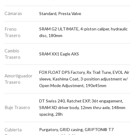
Cámaras
Standard, Presta Valve
Freno
SRAM G2 ULTIMATE, 4-piston caliper, hydraulic
Trasero
disc, 180mm
Cambio
SRAM XX1 Eagle AXS
Trasero
FOX FLOAT DPS Factory, Rx Trail Tune, EVOL Air
Amortiguador
sleeve, Kashima Coat, 3-position adjustment w/
Trasero
Open Mode Adjustment, 190x45mm
DT Swiss 240, Ratchet EXP, 36t engagement,
Buje Trasero
SRAM XD driver body, 12mm thru-axle, 148mm
spacing, 28h
Cubierta
Purgatory, GRID casing, GRIPTON® T7