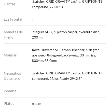
,Butcher, GRID GRAVITY casing, GRIPTON T9
Llantas
compound, 27.5×2.3"
Luz Frontal
,
Manetas de
,Magura MT7, 4-piston caliper, hydraulic disc,
Freno
200mm
Roval Traverse SL Carbon, riser bar, 6-degree
Manillar
upsweep, 8-degree backsweep, 30mm rise,
800mm, 35.0mm
Neumático
,Butcher, GRID GRAVITY casing, GRIPTON T9
Delantero
compound, 2Bliss Ready, 29×2.3"
Pedales
,
Platos
platos