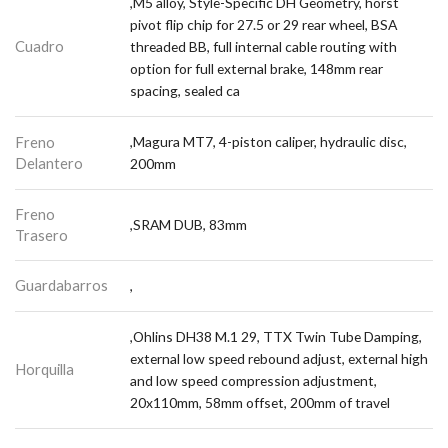
,M5 alloy, Style-Specific DH Geometry, horst
pivot flip chip for 27.5 or 29 rear wheel, BSA
Cuadro
threaded BB, full internal cable routing with
option for full external brake, 148mm rear
spacing, sealed ca
Freno
,Magura MT7, 4-piston caliper, hydraulic disc,
Delantero
200mm
Freno
,SRAM DUB, 83mm
Trasero
Guardabarros
,
,Ohlins DH38 M.1 29, TTX Twin Tube Damping,
external low speed rebound adjust, external high
Horquilla
and low speed compression adjustment,
20x110mm, 58mm offset, 200mm of travel