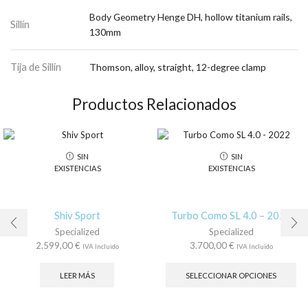
Body Geometry Henge DH, hollow titanium rails,
Sillín
130mm
Tija de Sillín
Thomson, alloy, straight, 12-degree clamp
Productos Relacionados
SIN
SIN
EXISTENCIAS
EXISTENCIAS
Shiv Sport
Turbo Como SL 4.0 – 2022
Specialized
Specialized
2.599,00
€
3.700,00
€
IVA Incluido
IVA Incluido
Es
pr
LEER MÁS
SELECCIONAR OPCIONES
tie
múl