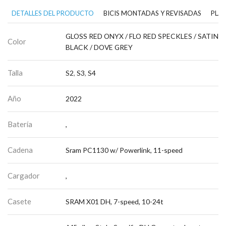
DETALLES DEL PRODUCTO
BICIS MONTADAS Y REVISADAS
PLAN
GLOSS RED ONYX / FLO RED SPECKLES / SATIN
Color
BLACK / DOVE GREY
Talla
S2
,
S3
,
S4
Año
2022
Batería
,
Cadena
Sram PC1130 w/ Powerlink, 11-speed
Cargador
,
Casete
SRAM X01 DH, 7-speed, 10-24t