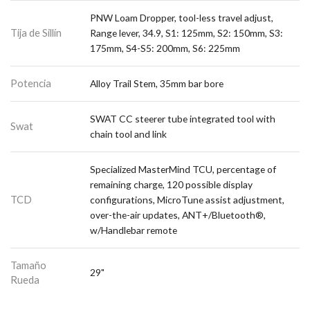
PNW Loam Dropper, tool-less travel adjust,
Tija de Sillín
Range lever, 34.9, S1: 125mm, S2: 150mm, S3:
175mm, S4-S5: 200mm, S6: 225mm
Potencia
Alloy Trail Stem, 35mm bar bore
SWAT CC steerer tube integrated tool with
Swat
chain tool and link
Specialized MasterMind TCU, percentage of
remaining charge, 120 possible display
TCD
configurations, MicroTune assist adjustment,
over-the-air updates, ANT+/Bluetooth®,
w/Handlebar remote
Tamaño
29"
Rueda