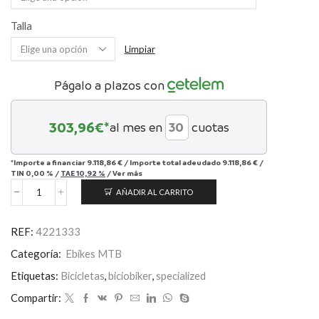
Talla
Limpiar
Págalo a plazos con
303,96
€*
al mes en
cuotas
*Importe a financiar
9.118,86 €
/
Importe total adeudado
9.118,86 €
/
TIN
0,00 %
/
TAE
10,92 %
/
Ver más
AÑADIR AL CARRITO
Turbo
Kenevo
SL
REF:
4221333
2
Expert
Categoría:
Ebikes MTB
cantidad
Etiquetas:
Bicicletas
,
biciobiker
,
specialized
Compartir: