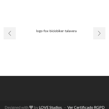
Designed with
by
LOVE Studios
. –
Ver Certificado RGPD