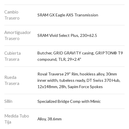
Cambio
SRAM GX Eagle AXS Transmission
Trasero
Amortiguador
SRAM Vivid Select Plus, 230×62.5
Trasero
Cubierta
Butcher, GRID GRAVITY casing, GRIPTON® T9
Trasera
compound, TLR, 29×2.4"
Roval Traverse 29" Rim, hookless alloy, 30mm
Rueda
inner width, tubeless ready, DT Swiss 370 Hub,
Trasera
12x148mm, 28h, Sapim Force Spokes
Sillín
Specialized Bridge Comp with Mimic
Medida Tubo
Alloy, 38.6mm
Tija