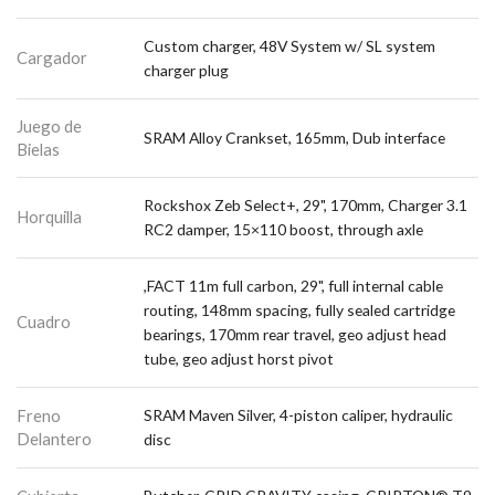
Custom charger, 48V System w/ SL system
Cargador
charger plug
Juego de
SRAM Alloy Crankset, 165mm, Dub interface
Bielas
Rockshox Zeb Select+, 29", 170mm, Charger 3.1
Horquilla
RC2 damper, 15×110 boost, through axle
,FACT 11m full carbon, 29", full internal cable
routing, 148mm spacing, fully sealed cartridge
Cuadro
bearings, 170mm rear travel, geo adjust head
tube, geo adjust horst pivot
Freno
SRAM Maven Silver, 4-piston caliper, hydraulic
Delantero
disc