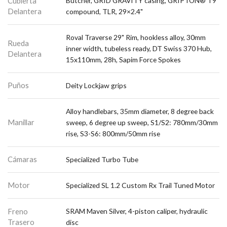
Cubierta
Butcher, GRID GRAVITY casing, GRIPTON® T9
Delantera
compound, TLR, 29×2.4"
Roval Traverse 29" Rim, hookless alloy, 30mm
Rueda
inner width, tubeless ready, DT Swiss 370 Hub,
Delantera
15x110mm, 28h, Sapim Force Spokes
Puños
Deity Lockjaw grips
Alloy handlebars, 35mm diameter, 8 degree back
Manillar
sweep, 6 degree up sweep, S1/S2: 780mm/30mm
rise, S3-S6: 800mm/50mm rise
Cámaras
Specialized Turbo Tube
Motor
Specialized SL 1.2 Custom Rx Trail Tuned Motor
Freno
SRAM Maven Silver, 4-piston caliper, hydraulic
Trasero
disc