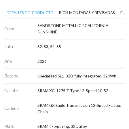
DETALLES DEL PRODUCTO
BICIS MONTADAS Y REVISADAS
PLAN
SANDSTONE METALLIC / CALIFORNIA
Color
SUNSHINE
Talla
S2
,
S3
,
S4
,
S5
Año
2026
Batería
Specialized SL1-320, fully integrated, 320Wh
Casete
SRAM XG-1275 T-Type 12-Speed 10-52
SRAM GX Eagle Transmission 12-Speed Flattop
Cadena
Chain
Plato
SRAM T-type ring, 32t, alloy