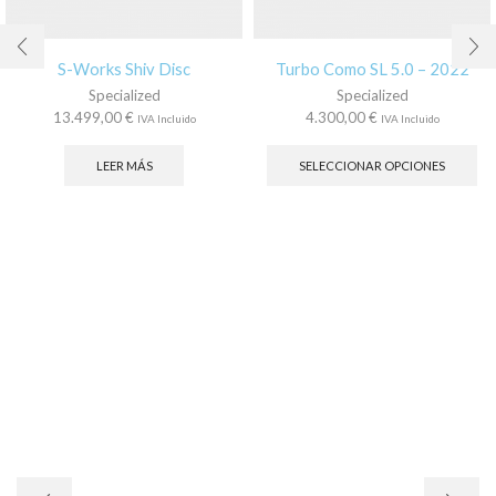
S-Works Shiv Disc
Turbo Como SL 5.0 – 2022
Specialized
Specialized
13.499,00
€
4.300,00
€
IVA Incluido
IVA Incluido
Es
pr
LEER MÁS
SELECCIONAR OPCIONES
tie
múl
var
La
op
se
pu
ele
en
la
pá
de
pr