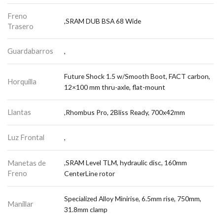
Freno
,SRAM DUB BSA 68 Wide
Trasero
Guardabarros
,
Future Shock 1.5 w/Smooth Boot, FACT carbon,
Horquilla
12×100 mm thru-axle, flat-mount
Llantas
,Rhombus Pro, 2Bliss Ready, 700x42mm
Luz Frontal
,
Manetas de
,SRAM Level TLM, hydraulic disc, 160mm
Freno
CenterLine rotor
Specialized Alloy Minirise, 6.5mm rise, 750mm,
Manillar
31.8mm clamp