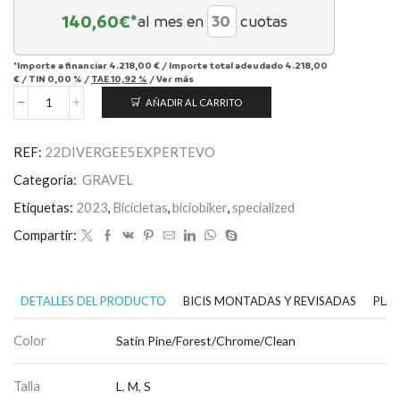
140,60
€*
al mes en
cuotas
*Importe a financiar
4.218,00 €
/
Importe total adeudado
4.218,00
€
/
TIN
0,00 %
/
TAE
10,92 %
/
Ver más
AÑADIR AL CARRITO
Diverge
Expert
E5
REF:
22DIVERGEE5EXPERTEVO
EVO
cantidad
Categoría:
GRAVEL
Etiquetas:
2023
,
Bicicletas
,
biciobiker
,
specialized
Compartir:
DETALLES DEL PRODUCTO
BICIS MONTADAS Y REVISADAS
PLAN
Color
Satin Pine/Forest/Chrome/Clean
Talla
L
,
M
,
S