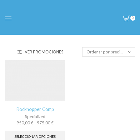
0
VER PROMOCIONES
Rockhopper Comp
Specialized
Rango
950,00
€
-
975,00
€
de
Este
precios:
producto
SELECCIONAR OPCIONES