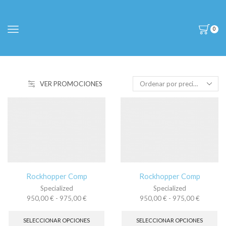
0
VER PROMOCIONES
Rockhopper Comp
Rockhopper Comp
Specialized
Specialized
Rango
Rango
950,00
€
-
975,00
€
950,00
€
-
975,00
€
de
Este
de
Es
precios:
producto
precios:
pr
SELECCIONAR OPCIONES
SELECCIONAR OPCIONES