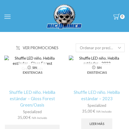
0
VER PROMOCIONES
SIN
SIN
EXISTENCIAS
EXISTENCIAS
Shuffle LED niño. Hebilla
Shuffle LED niño. Hebilla
estándar – Gloss Forest
estándar – 2023
Green/Oasis
Specialized
35,00
€
Specialized
IVA Incluido
35,00
€
IVA Incluido
Este
LEER MÁS
producto