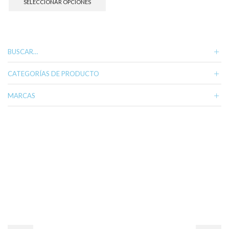
SELECCIONAR OPCIONES
tiene
múltiples
variantes.
Las
opciones
BUSCAR…
se
pueden
CATEGORÍAS DE PRODUCTO
elegir
en
MARCAS
la
página
de
producto