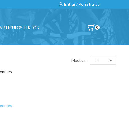
Entrar / Registrarse
ARTÍCULOS TIKTOK
0
BUSCAR…
Products
Mostrar
per
page
All
CATEGORÍAS DE PRODUCTO
ennies
BICICLETAS