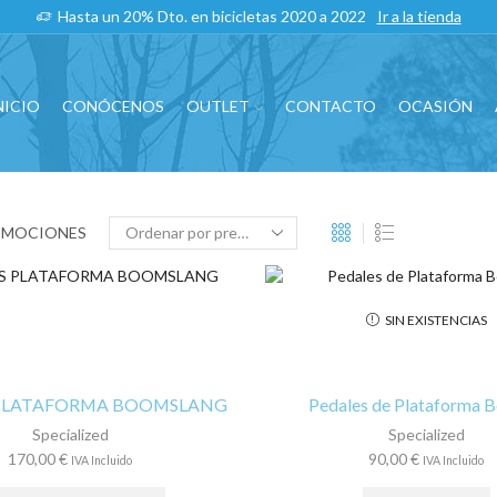
Hasta un 20% Dto. en bicicletas 2020 a 2022
Ir a la tienda
NICIO
CONÓCENOS
OUTLET
CONTACTO
OCASIÓN
OMOCIONES
SIN EXISTENCIAS
 PLATAFORMA BOOMSLANG
Pedales de Plataforma B
Specialized
Specialized
170,00
€
90,00
€
IVA Incluido
IVA Incluido