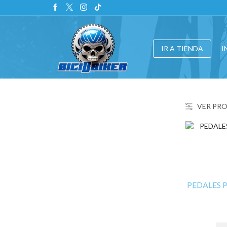
IR A TIENDA
I
VER PR
PEDALES