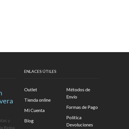
ENLACES ÚTILES
Outlet
Métodos de
n
Envío
avera
Tienda online
Formas de Pago
Mi Cuenta
Política
utas y
Blog
Devoluciones
la Reina