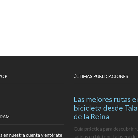
POP
ÚLTIMAS PUBLICACIONES
Las mejores rutas e
bicicleta desde Tal
de la Reina
GRAM
Guía práctica para descubrir r
s en nuestra cuenta y entérate
salidas en bici por Talavera de 