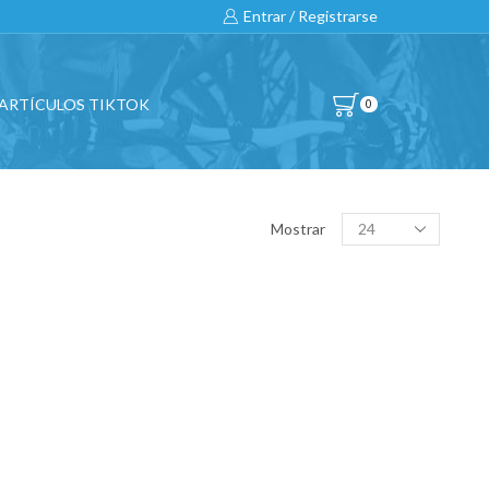
Entrar / Registrarse
ARTÍCULOS TIKTOK
0
BUSCAR…
Products
Mostrar
per
page
All
CATEGORÍAS DE PRODUCTO
BICICLETAS