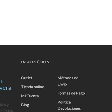
ENLACES ÚTILES
Outlet
Métodos de
n
Envío
avera
Tienda online
Formas de Pago
Mi Cuenta
Política
utas y
Blog
Devoluciones
la Reina