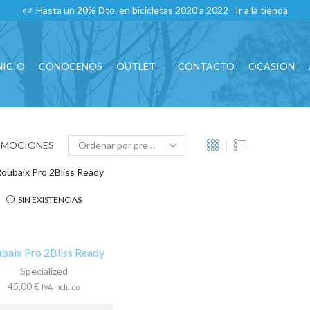
Hasta un 20% Dto. en bicicletas 2020 a 2022
Ir a la tienda
NICIO
CONÓCENOS
OUTLET
CONTACTO
OCASIÓN
OMOCIONES
SIN EXISTENCIAS
baix Pro 2Bliss Ready
Specialized
45,00
€
IVA Incluido
Este