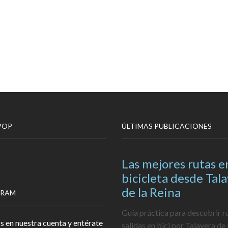
POP
ÚLTIMAS PUBLICACIONES
Las mejores rutas e
bicicleta desde Tal
de la Reina
GRAM
Guía práctica para descubrir r
s en nuestra cuenta y entérate
salidas en bici por Talavera de 