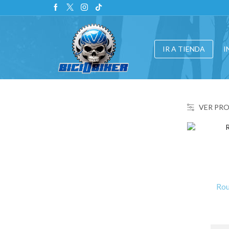
IR A TIENDA
I
VER PR
Rou