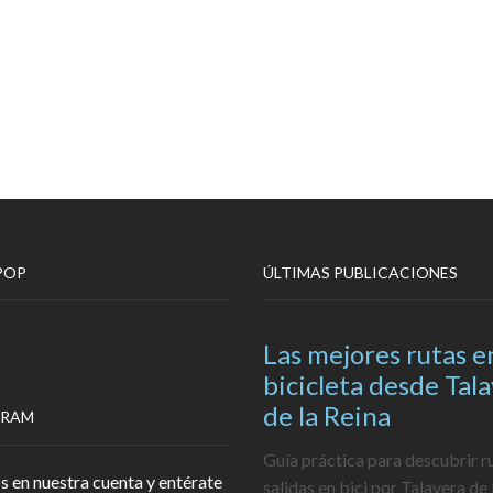
POP
ÚLTIMAS PUBLICACIONES
Las mejores rutas e
bicicleta desde Tal
de la Reina
GRAM
Guía práctica para descubrir r
s en nuestra cuenta y entérate
salidas en bici por Talavera de 