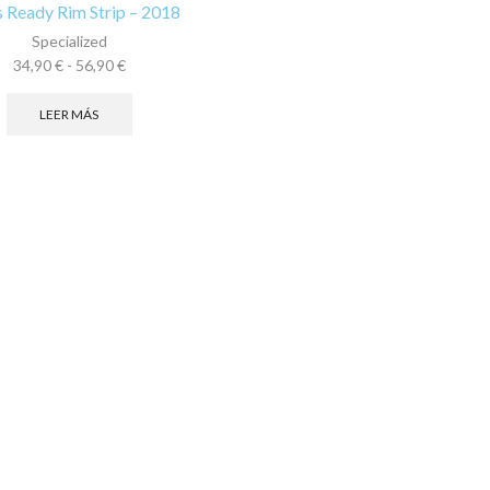
s Ready Rim Strip – 2018
Specialized
Rango
34,90
€
-
56,90
€
de
precios:
LEER MÁS
desde
34,90 €
hasta
56,90 €