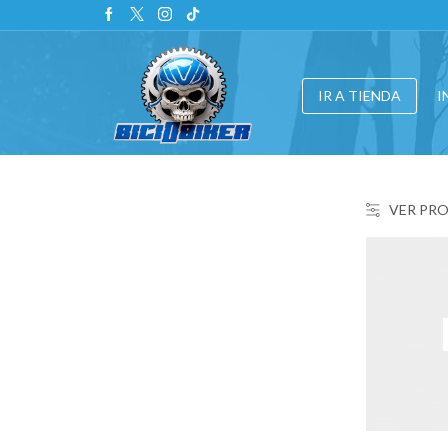
IR A TIENDA
I
VER PR