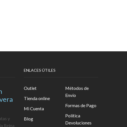
ENLACES ÚTILES
Outlet
Métodos de
n
Envío
avera
Tienda online
Formas de Pago
Mi Cuenta
Política
utas y
Blog
Devoluciones
la Reina