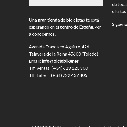
de toda
ofertas 
Una
gran tienda
de bicicletas te está
Sígueno
esperando en el
centro de España
, ven
a conocernos.
Avenida Francisco Aguirre, 426
Talavera de la Reina 45600 (Toledo)
Email:
info@biciobiker.es
Tlf. Ventas: (+34) 628 120 800
Tlf. Taller: (+34) 722 437 405