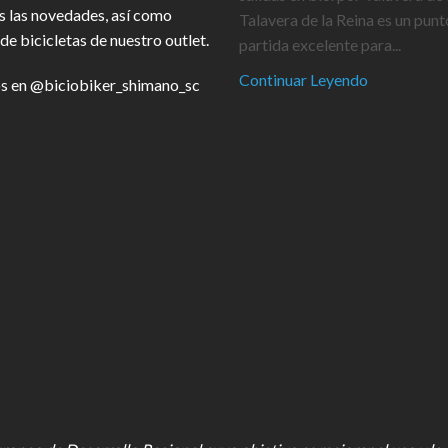
s las novedades, así como
Talavera de la Reina es un punt
de bicicletas de nuestro outlet.
partida excelente para...
Continuar Leyendo
s en
@biciobiker_shimano_sc