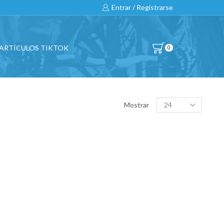
Entrar / Registrarse
ARTÍCULOS TIKTOK
0
BUSCAR…
Products
Mostrar
per
page
All
CATEGORÍAS DE PRODUCTO
BICICLETAS