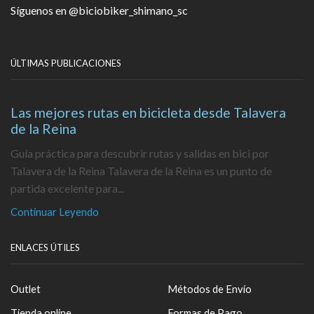
Síguenos en
@biciobiker_shimano_sc
ÚLTIMAS PUBLICACIONES
Las mejores rutas en bicicleta desde Talavera
de la Reina
Guía práctica para descubrir rutas y salidas en bici por
Talavera de la Reina Talavera de la Reina es un punto de
partida excelente para...
Continuar Leyendo
ENLACES ÚTILES
Outlet
Métodos de Envío
Tienda online
Formas de Pago