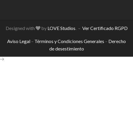
Designed with
by
LOVE Studios
. –
Ver Certificado RGPD
Aviso Legal
–
Términos y Condiciones Generales
–
Derecho
de desestimiento