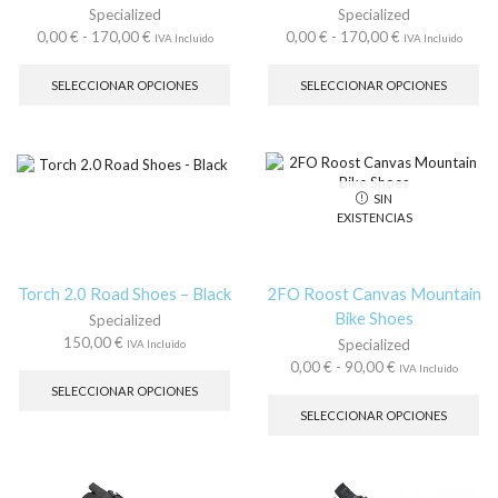
de
Specialized
Specialized
producto
Rango
Rango
0,00
€
-
170,00
€
0,00
€
-
170,00
€
IVA Incluido
IVA Incluido
de
Este
de
Es
precios:
producto
precios:
pr
SELECCIONAR OPCIONES
SELECCIONAR OPCIONES
desde
tiene
desde
tie
0,00 €
múltiples
0,00 €
múl
hasta
variantes.
hasta
var
170,00 €
Las
170,00 €
La
opciones
op
SIN
se
se
EXISTENCIAS
pueden
pu
elegir
ele
en
en
la
la
Torch 2.0 Road Shoes – Black
2FO Roost Canvas Mountain
página
pá
Bike Shoes
Specialized
de
de
150,00
€
Specialized
IVA Incluido
producto
pr
Este
Rango
0,00
€
-
90,00
€
IVA Incluido
producto
de
Es
SELECCIONAR OPCIONES
tiene
precios:
pr
SELECCIONAR OPCIONES
múltiples
desde
tie
variantes.
0,00 €
múl
Las
hasta
var
opciones
90,00 €
La