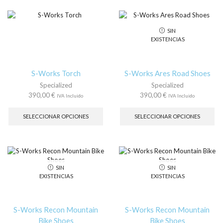
hasta
variantes.
var
430,00 €
Las
La
opciones
op
SIN
se
se
EXISTENCIAS
pueden
pu
elegir
ele
en
en
la
la
S-Works Torch
S-Works Ares Road Shoes
página
pá
Specialized
Specialized
de
de
390,00
€
390,00
€
IVA Incluido
IVA Incluido
producto
pr
Este
Es
producto
pr
SELECCIONAR OPCIONES
SELECCIONAR OPCIONES
tiene
tie
múltiples
múl
variantes.
var
Las
La
opciones
op
SIN
SIN
se
se
EXISTENCIAS
EXISTENCIAS
pueden
pu
elegir
ele
en
en
la
la
S-Works Recon Mountain
S-Works Recon Mountain
página
pá
Bike Shoes
Bike Shoes