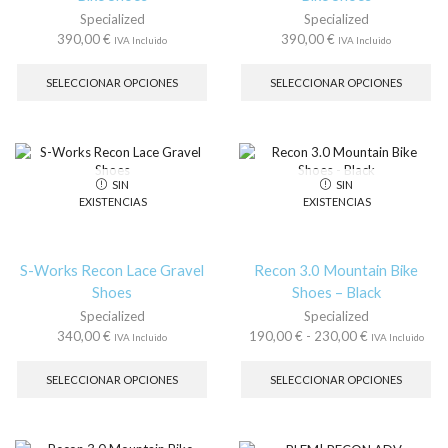
de
de
Specialized
Specialized
producto
pr
390,00
€
390,00
€
IVA Incluido
IVA Incluido
Este
Es
producto
pr
SELECCIONAR OPCIONES
SELECCIONAR OPCIONES
tiene
tie
múltiples
múl
variantes.
var
Las
La
opciones
op
SIN
SIN
se
se
EXISTENCIAS
EXISTENCIAS
pueden
pu
elegir
ele
en
en
la
la
S-Works Recon Lace Gravel
Recon 3.0 Mountain Bike
página
pá
Shoes
Shoes – Black
de
de
Specialized
Specialized
producto
pr
Rango
340,00
€
190,00
€
-
230,00
€
IVA Incluido
IVA Incluido
Este
de
Es
producto
precios:
pr
SELECCIONAR OPCIONES
SELECCIONAR OPCIONES
tiene
desde
tie
múltiples
190,00 €
múl
variantes.
hasta
var