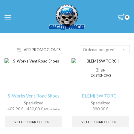
0
VER PROMOCIONES
SIN
EXISTENCIAS
S-Works Vent Road Shoes
BLEM| SW TORCH
Specialized
Specialized
Rango
409,90
€
-
430,00
€
390,00
€
IVA Incluido
de
Este
Es
precios:
producto
pr
SELECCIONAR OPCIONES
SELECCIONAR OPCIONES
desde
tiene
tie
409,90 €
múltiples
múl