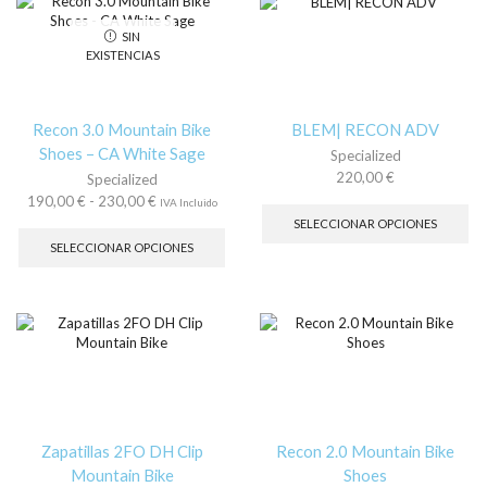
Las
230,00 €
La
opciones
op
SIN
se
se
EXISTENCIAS
pueden
pu
elegir
ele
en
en
la
la
Recon 3.0 Mountain Bike
BLEM| RECON ADV
página
pá
Shoes – CA White Sage
Specialized
de
de
220,00
€
Specialized
producto
pr
Es
Rango
190,00
€
-
230,00
€
IVA Incluido
pr
de
Este
SELECCIONAR OPCIONES
tie
precios:
producto
SELECCIONAR OPCIONES
múl
desde
tiene
var
190,00 €
múltiples
La
hasta
variantes.
op
230,00 €
Las
se
opciones
pu
se
ele
pueden
en
elegir
la
en
pá
la
Zapatillas 2FO DH Clip
Recon 2.0 Mountain Bike
de
página
Mountain Bike
Shoes
pr