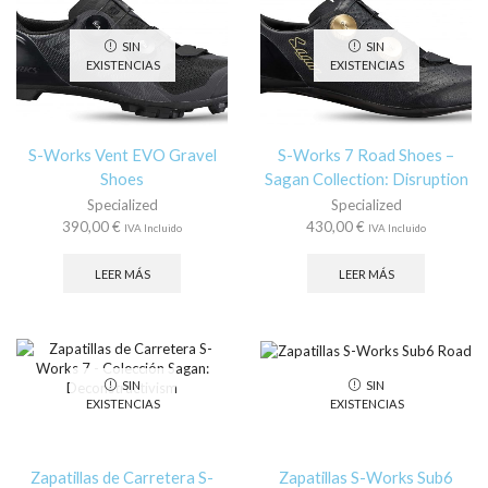
se
op
pueden
se
SIN
SIN
elegir
pu
EXISTENCIAS
EXISTENCIAS
en
ele
la
en
página
la
de
pá
S-Works Vent EVO Gravel
S-Works 7 Road Shoes –
producto
de
Shoes
Sagan Collection: Disruption
pr
Specialized
Specialized
390,00
€
430,00
€
IVA Incluido
IVA Incluido
LEER MÁS
LEER MÁS
SIN
SIN
EXISTENCIAS
EXISTENCIAS
Zapatillas de Carretera S-
Zapatillas S-Works Sub6