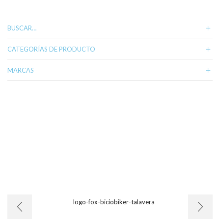
variantes.
Las
opciones
BUSCAR…
se
pueden
CATEGORÍAS DE PRODUCTO
elegir
en
MARCAS
la
página
de
producto