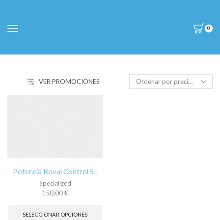
0
VER PROMOCIONES
Potencia Roval Control SL
Specialized
150,00
€
Este
producto
SELECCIONAR OPCIONES