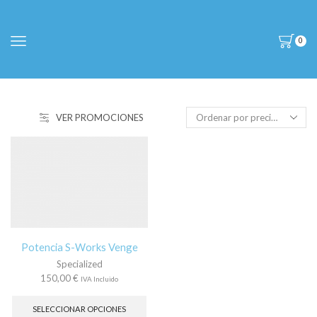
0
VER PROMOCIONES
Potencia S-Works Venge
Specialized
150,00
€
IVA Incluido
Este
producto
SELECCIONAR OPCIONES