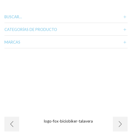
variantes.
Las
opciones
BUSCAR…
se
pueden
CATEGORÍAS DE PRODUCTO
elegir
en
MARCAS
la
página
de
producto