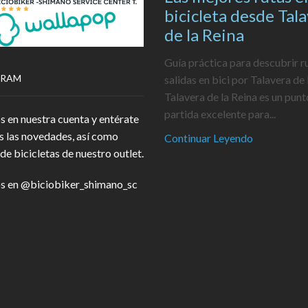
bicicleta desde Tal
de la Reina
Guía práctica para descubrir r
GRAM
salidas en bici por Talavera de 
Talavera de la Reina es un punt
partida excelente para...
s en nuestra cuenta y entérate
s las novedades, así como
Continuar Leyendo
de bicicletas de nuestro outlet.
s en
@biciobiker_shimano_sc