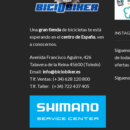
Una
gran tienda
de bicicletas te está
INSTA
esperando en el
centro de España
, ven
a conocernos.
Sígueno
Avenida Francisco Aguirre, 426
de toda
Talavera de la Reina 45600 (Toledo)
ofertas 
Email:
info@biciobiker.es
Sígueno
Tlf. Ventas: (+34) 628 120 800
Tlf. Taller: (+34) 722 437 405