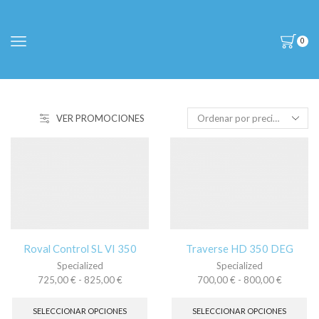
0
VER PROMOCIONES
Roval Control SL VI 350
Traverse HD 350 DEG
Specialized
Specialized
Rango
Rango
725,00
€
-
825,00
€
700,00
€
-
800,00
€
de
Este
de
Es
precios:
producto
precios:
pr
SELECCIONAR OPCIONES
SELECCIONAR OPCIONES