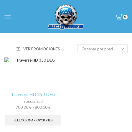
0
VER PROMOCIONES
Traverse HD 350 DEG
Specialized
Rango
700,00
€
-
800,00
€
de
Este
precios:
producto
SELECCIONAR OPCIONES
desde
tiene
700,00 €
múltiples