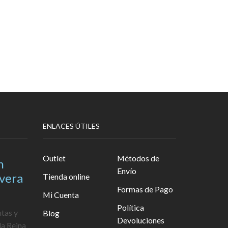
ENLACES ÚTILES
Outlet
Métodos de
n
Envío
avera
Tienda online
Formas de Pago
Mi Cuenta
Política
utas y
Blog
Devoluciones
la Reina