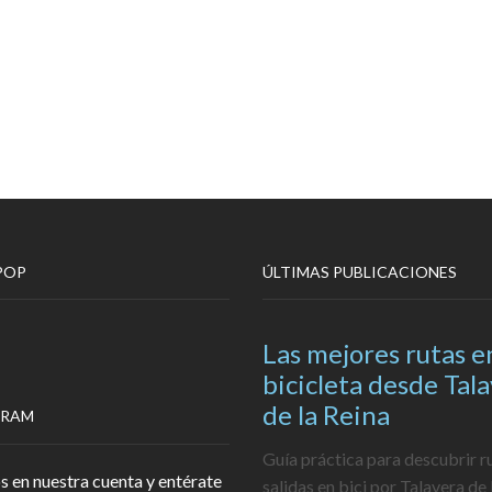
POP
ÚLTIMAS PUBLICACIONES
Las mejores rutas e
bicicleta desde Tal
de la Reina
GRAM
Guía práctica para descubrir r
s en nuestra cuenta y entérate
salidas en bici por Talavera de 