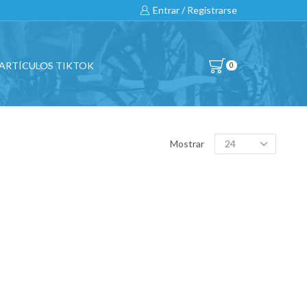
Entrar / Registrarse
ARTÍCULOS TIKTOK
0
BUSCAR…
Products
Mostrar
per
page
All
CATEGORÍAS DE PRODUCTO
BICICLETAS