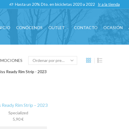
Hasta un 20% Dto. en bicicletas 2020 a 2022
Ir a la tienda
NICIO
CONÓCENOS
OUTLET
CONTACTO
OCASIÓN
OMOCIONES
s Ready Rim Strip – 2023
Specialized
5,90
€
Este