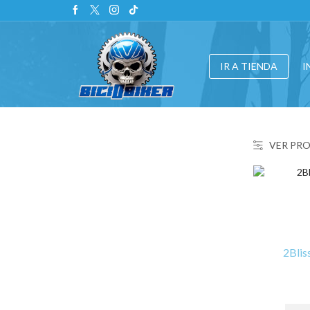
IR A TIENDA
I
VER PR
2Blis