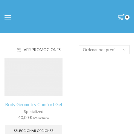
0
VER PROMOCIONES
Body Geometry Comfort Gel
Specialized
40,00
€
IVA Incluido
Este
producto
SELECCIONAR OPCIONES