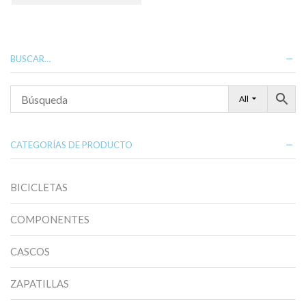
tiene
múltiples
variantes.
Las
opciones
BUSCAR…
se
pueden
elegir
All
en
la
página
de
CATEGORÍAS DE PRODUCTO
producto
BICICLETAS
COMPONENTES
CASCOS
ZAPATILLAS