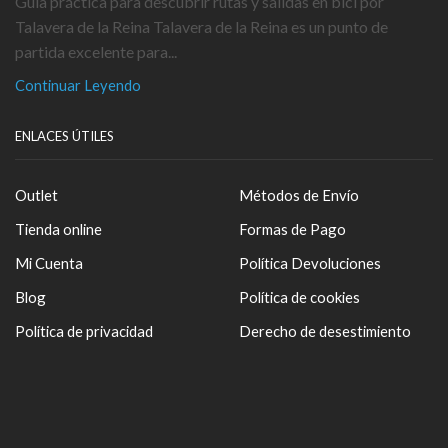
Guía práctica para descubrir rutas y salidas en bici por
Talavera de la Reina Talavera de la Reina es un punto de
partida excelente para...
Continuar Leyendo
ENLACES ÚTILES
Outlet
Métodos de Envío
Tienda online
Formas de Pago
Mi Cuenta
Política Devoluciones
Blog
Política de cookies
Política de privacidad
Derecho de desestimiento