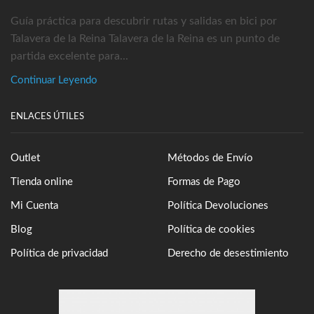
Guía práctica para descubrir rutas y salidas en bici por
Talavera de la Reina Talavera de la Reina es un punto de
partida excelente para...
Continuar Leyendo
ENLACES ÚTILES
Outlet
Métodos de Envío
Tienda online
Formas de Pago
Mi Cuenta
Política Devoluciones
Blog
Política de cookies
Política de privacidad
Derecho de desestimiento