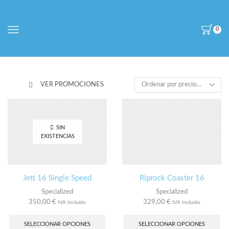
0
VER PROMOCIONES
SIN
EXISTENCIAS
Jett 16 Single Speed
Riprock Coaster 16
Specialized
Specialized
350,00
€
329,00
€
IVA Incluido
IVA Incluido
Este
Es
producto
pro
SELECCIONAR OPCIONES
SELECCIONAR OPCIONES