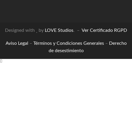
Designed with
by
LOVE Studios
. –
Ver Certificado RGPD
Aviso Legal
–
Términos y Condiciones Generales
–
Derecho
de desestimiento