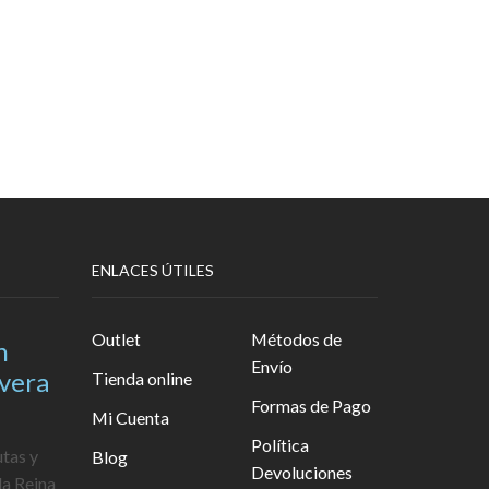
ENLACES ÚTILES
Outlet
Métodos de
n
Envío
avera
Tienda online
Formas de Pago
Mi Cuenta
Política
utas y
Blog
Devoluciones
la Reina