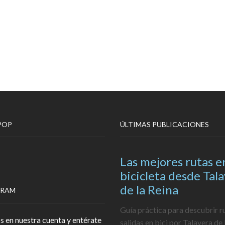
POP
ÚLTIMAS PUBLICACIONES
Las mejores rutas e
bicicleta desde Tal
de la Reina
GRAM
Guía práctica para descubrir r
s en nuestra cuenta y entérate
salidas en bici por Talavera de 