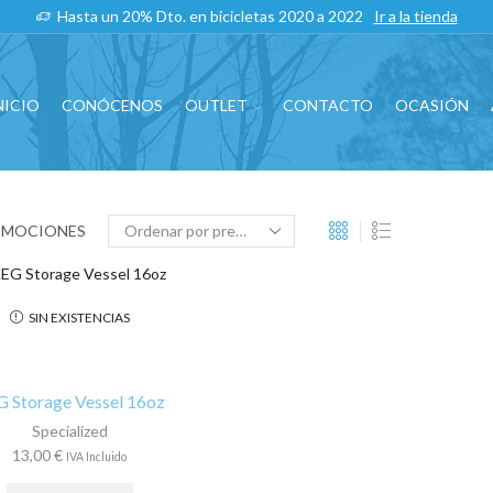
Hasta un 20% Dto. en bicicletas 2020 a 2022
Ir a la tienda
NICIO
CONÓCENOS
OUTLET
CONTACTO
OCASIÓN
OMOCIONES
SIN EXISTENCIAS
 Storage Vessel 16oz
Specialized
13,00
€
IVA Incluido