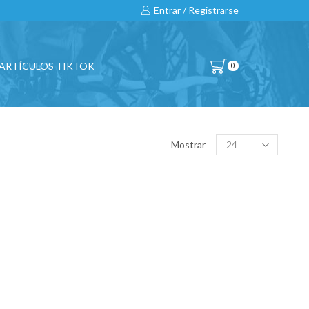
Entrar / Registrarse
ARTÍCULOS TIKTOK
0
BUSCAR…
Products
Mostrar
per
page
All
CATEGORÍAS DE PRODUCTO
BICICLETAS