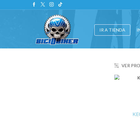
IR A TIENDA
I
VER PR
KEG