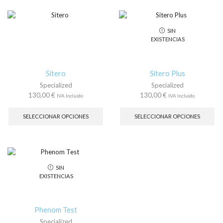
var
La
op
SIN
se
EXISTENCIAS
pu
ele
en
la
Sitero
Sitero Plus
pá
Specialized
Specialized
de
130,00
€
130,00
€
IVA Incluido
IVA Incluido
pr
Este
Es
producto
pr
SELECCIONAR OPCIONES
SELECCIONAR OPCIONES
tiene
tie
múltiples
múl
variantes.
var
Las
La
opciones
op
SIN
se
se
EXISTENCIAS
pueden
pu
elegir
ele
en
en
la
la
Phenom Test
página
pá
Specialized