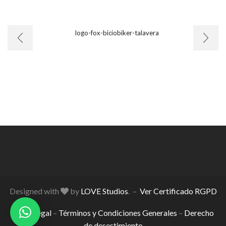
Designed with
by
LOVE Studios
. –
Ver Certificado RGPD
Aviso Legal
–
Términos y Condiciones Generales
–
Derecho
de desestimiento