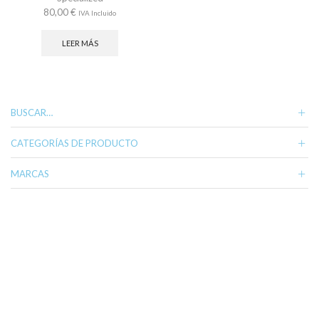
de
de
80,00
€
IVA Incluido
producto
pr
LEER MÁS
BUSCAR…
CATEGORÍAS DE PRODUCTO
MARCAS