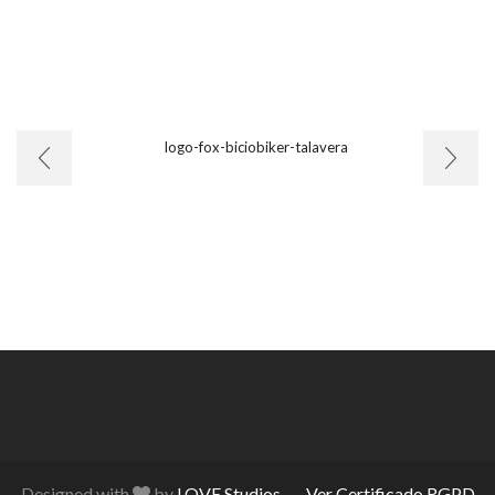
Designed with
by
LOVE Studios
. –
Ver Certificado RGPD