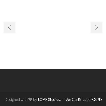
Designed with
by
LOVE Studios
. –
Ver Certificado RGPD