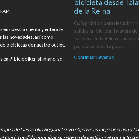
bicicleta desde Tal
de la Reina
GRAM
Guía práctica para descubrir r
s en nuestra cuenta y entérate
salidas en bici por Talavera de 
s las novedades, así como
Talavera de la Reina es un punt
de bicicletas de nuestro outlet.
partida excelente para...
Continuar Leyendo
s en
@biciobiker_shimano_sc
opeo de Desarrollo Regional cuyo objetivo es mejorar el uso y la ca
al que ha podido optimizar su sistema de gestión y el contacto con