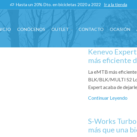
Hasta un 20% Dto. en bicicletas 2020 a 2022
Ir a la tienda
NICIO
CONÓCENOS
OUTLET
CONTACTO
OCASIÓN
Kenevo Expert 
más eficiente 
La eMTB más eficient
BLK/BLK/MULTI S2 Lo se
Expert acaba de dejarles
Continuar Leyendo
S-Works Turbo 
más que una bi