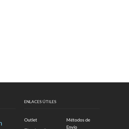
ENLACES ÚTILES
Outlet
Métodos de
n
Envío