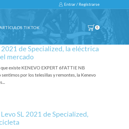
Entrar / Registrarse
ARTÍCULOS TIKTOK
0
2021 de Specialized, la eléctrica
del mercado
e que existe KENEVO EXPERT 6FATTIE NB
ntimos por los telesillas y remontes, la Kenevo
...
Levo SL 2021 de Specialized,
cicleta