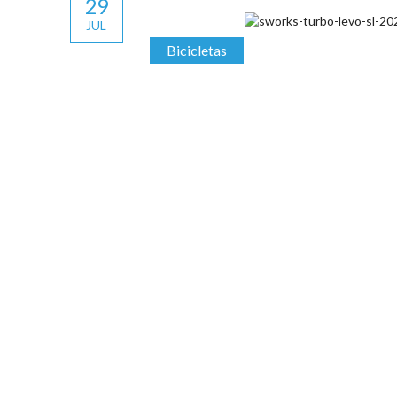
29
JUL
Bicicletas