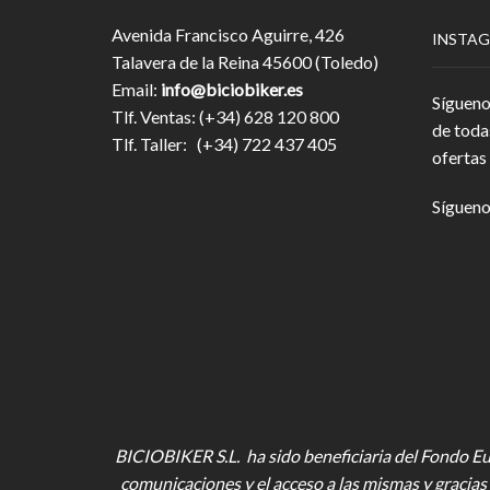
Avenida Francisco Aguirre, 426
INSTA
Talavera de la Reina 45600 (Toledo)
Email:
info@biciobiker.es
Sígueno
Tlf. Ventas: (+34) 628 120 800
de toda
Tlf. Taller: (+34) 722 437 405
ofertas 
Sígueno
BICIOBIKER S.L. ha sido beneficiaria del Fondo Eur
comunicaciones y el acceso a las mismas y gracias 