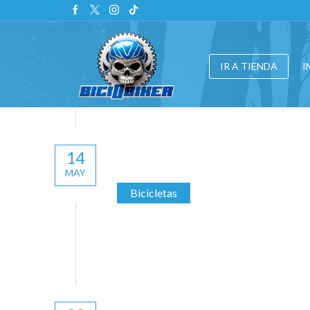
IR A TIENDA
I
14
MAY
Bicicletas