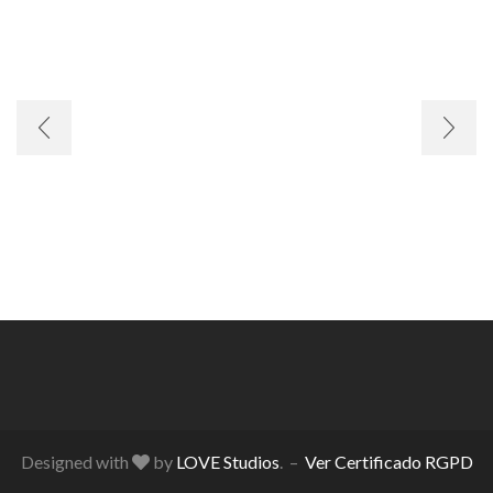
Designed with
by
LOVE Studios
. –
Ver Certificado RGPD