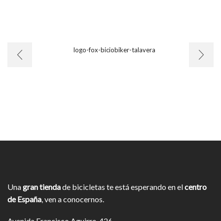
Una
gran tienda
de bicicletas te está esperando en el
centro
de España
, ven a conocernos.
Avenida Francisco Aguirre, 426