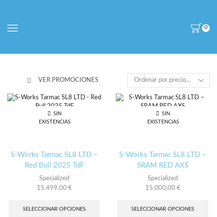
0
VER PROMOCIONES
SIN
SIN
EXISTENCIAS
EXISTENCIAS
S-Works Tarmac SL8 LTD –
S-Works Tarmac SL8 LTD –
Red Bull 2025 TdF
SRAM RED AXS
Specialized
Specialized
15.499,00
€
15.000,00
€
Este
Es
producto
pro
SELECCIONAR OPCIONES
SELECCIONAR OPCIONES
tiene
tie