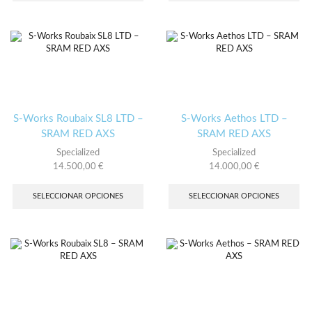
múltiples
múl
variantes.
var
Las
Las
opciones
opc
se
se
pueden
pu
elegir
ele
en
en
la
la
S-Works Roubaix SL8 LTD –
S-Works Aethos LTD –
página
pág
SRAM RED AXS
SRAM RED AXS
de
de
Specialized
Specialized
producto
pro
14.500,00
€
14.000,00
€
Este
Es
producto
pro
SELECCIONAR OPCIONES
SELECCIONAR OPCIONES
tiene
tie
múltiples
múl
variantes.
var
Las
Las
opciones
opc
se
se
pueden
pu
elegir
ele
en
en