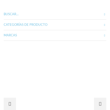
variantes.
Las
opciones
BUSCAR…
se
pueden
CATEGORÍAS DE PRODUCTO
elegir
en
MARCAS
la
página
de
producto