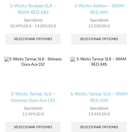
la
la
S-Works Roubaix SL8 –
S-Works Aethos – SRAM
página
pág
SRAM RED AXS
RED AXS
de
de
Specialized
Specialized
producto
pro
Rango
10.499,00
€
-
14.000,00
€
13.500,00
€
de
Este
Es
precios:
producto
pro
SELECCIONAR OPCIONES
SELECCIONAR OPCIONES
desde
tiene
tie
10.499,00 €
múltiples
múl
hasta
variantes.
var
14.000,00 €
Las
Las
opciones
opc
se
se
pueden
pu
elegir
ele
en
en
la
la
S-Works Tarmac SL8 –
S-Works Tarmac SL8 – SRAM
página
pág
Shimano Dura-Ace Di2
RED AXS
de
de
Specialized
Specialized
producto
pro
13.499,00
€
13.499,00
€
Este
Es
producto
pro
SELECCIONAR OPCIONES
SELECCIONAR OPCIONES
tiene
tie