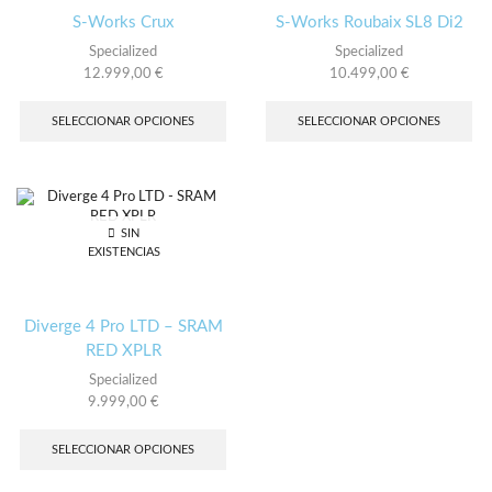
pág
la
S-Works Crux
S-Works Roubaix SL8 Di2
de
página
Specialized
Specialized
pro
de
12.999,00
€
10.499,00
€
producto
Este
Es
producto
pro
SELECCIONAR OPCIONES
SELECCIONAR OPCIONES
tiene
tie
múltiples
múl
variantes.
var
Las
Las
opciones
opc
SIN
se
se
EXISTENCIAS
pueden
pu
elegir
ele
en
en
la
la
Diverge 4 Pro LTD – SRAM
página
pág
RED XPLR
de
de
Specialized
producto
pro
9.999,00
€
Este
producto
SELECCIONAR OPCIONES
tiene
múltiples