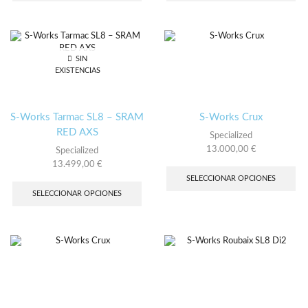
múltiples
múl
variantes.
var
Las
Las
opciones
opc
SIN
se
se
EXISTENCIAS
pueden
pu
elegir
ele
en
en
la
la
S-Works Tarmac SL8 – SRAM
S-Works Crux
página
pág
RED AXS
Specialized
de
de
13.000,00
€
Specialized
producto
pro
Es
13.499,00
€
pro
Este
SELECCIONAR OPCIONES
tie
producto
SELECCIONAR OPCIONES
múl
tiene
var
múltiples
Las
variantes.
opc
Las
se
opciones
pu
se
ele
pueden
en
elegir
la
en