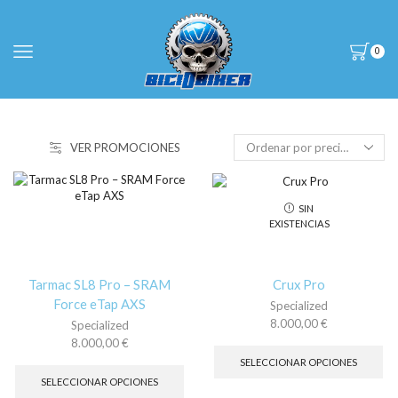
0
VER PROMOCIONES
SIN
EXISTENCIAS
Tarmac SL8 Pro – SRAM
Crux Pro
Force eTap AXS
Specialized
8.000,00
€
Specialized
Es
8.000,00
€
pr
Este
SELECCIONAR OPCIONES
tie
producto
SELECCIONAR OPCIONES
múl
tiene