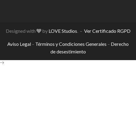
Designed with
by
LOVE Studios
. –
Ver Certificado RGPD
Aviso Legal
–
Términos y Condiciones Generales
–
Derecho
de desestimiento