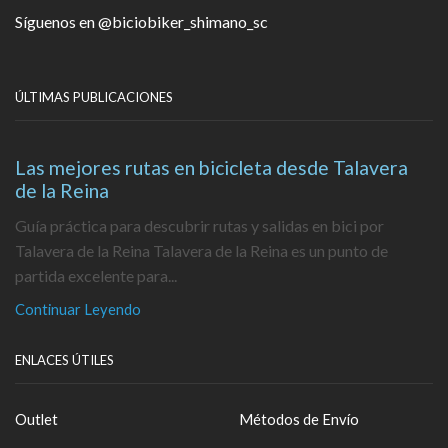
Síguenos en
@biciobiker_shimano_sc
ÚLTIMAS PUBLICACIONES
Las mejores rutas en bicicleta desde Talavera
de la Reina
Guía práctica para descubrir rutas y salidas en bici por
Talavera de la Reina Talavera de la Reina es un punto de
partida excelente para...
Continuar Leyendo
ENLACES ÚTILES
Outlet
Métodos de Envío