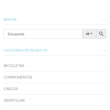
múltiples
variantes.
Las
opciones
BUSCAR…
se
pueden
elegir
All
en
la
página
de
CATEGORÍAS DE PRODUCTO
producto
BICICLETAS
COMPONENTES
CASCOS
ZAPATILLAS