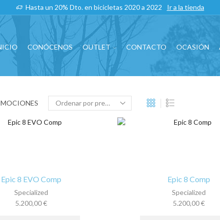
Hasta un 20% Dto. en bicicletas 2020 a 2022
Ir a la tienda
NICIO
CONÓCENOS
OUTLET
CONTACTO
OCASIÓN
OMOCIONES
Epic 8 EVO Comp
Epic 8 Comp
Specialized
Specialized
5.200,00
€
5.200,00
€
Este