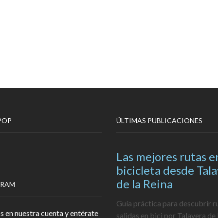
POP
ÚLTIMAS PUBLICACIONES
Las mejores rutas e
bicicleta desde Tal
de la Reina
GRAM
Guía práctica para descubrir r
s en nuestra cuenta y entérate
salidas en bici por Talavera de 