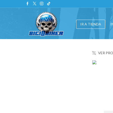
IR A TIENDA
I
VER PR