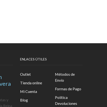
ENLACES ÚTILES
Outlet
Métodos de
n
Envío
avera
Tienda online
Formas de Pago
Mi Cuenta
Política
utas y
Blog
Devoluciones
la Reina