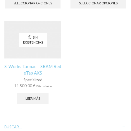
producto
pr
SELECCIONAR OPCIONES
SELECCIONAR OPCIONES
tiene
tie
múltiples
múl
variantes.
var
Las
La
opciones
op
se
se
SIN
pueden
pu
EXISTENCIAS
elegir
ele
en
en
la
la
página
pá
S-Works Tarmac – SRAM Red
de
de
eTap AXS
producto
pr
Specialized
14.500,00
€
IVA Incluido
LEER MÁS
BUSCAR…