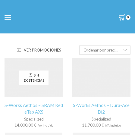
0
VER PROMOCIONES
SIN
EXISTENCIAS
S-Works Aethos – SRAM Red
S-Works Aethos – Dura-Ace
eTap AXS
Di2
Specialized
Specialized
14.000,00
€
11.700,00
€
IVA Incluido
IVA Incluido
Este
Es