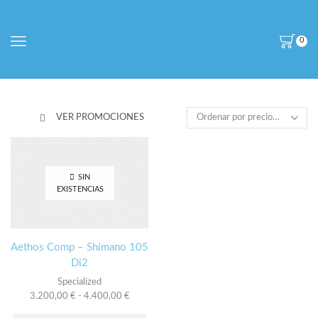
0
VER PROMOCIONES
SIN
EXISTENCIAS
Aethos Comp – Shimano 105
Di2
Specialized
Rango
3.200,00
€
-
4.400,00
€
de
Este