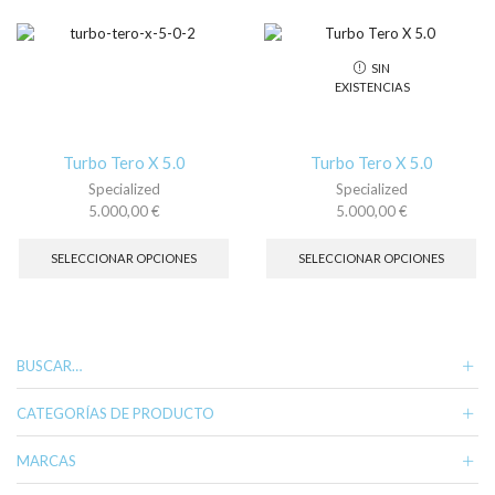
variantes.
var
Las
La
opciones
op
SIN
se
se
EXISTENCIAS
pueden
pu
elegir
ele
en
en
la
la
Turbo Tero X 5.0
Turbo Tero X 5.0
página
pá
Specialized
Specialized
de
de
5.000,00
€
5.000,00
€
producto
pr
Este
Es
producto
pr
SELECCIONAR OPCIONES
SELECCIONAR OPCIONES
tiene
tie
múltiples
múl
variantes.
var
Las
La
opciones
op
BUSCAR…
se
se
pueden
pu
CATEGORÍAS DE PRODUCTO
elegir
ele
en
en
MARCAS
la
la
página
pá