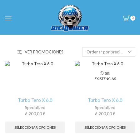
0
VER PROMOCIONES
SIN
EXISTENCIAS
Turbo Tero X 6.0
Turbo Tero X 6.0
Specialized
Specialized
6.200,00
€
6.200,00
€
Este
Es
producto
pr
SELECCIONAR OPCIONES
SELECCIONAR OPCIONES
tiene
tie
múltiples
múl