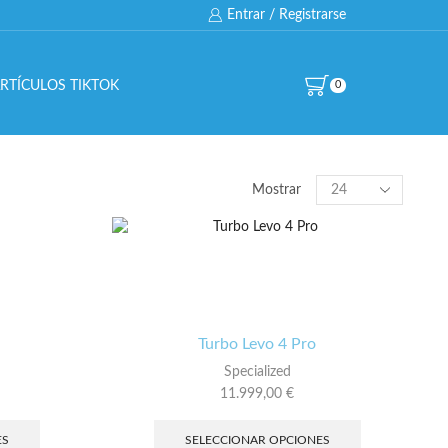
Entrar / Registrarse
RTÍCULOS TIKTOK
0
BUSCAR…
Products
Mostrar
per
page
All
CATEGORÍAS DE PRODUCTO
Turbo Levo 4 Pro
Specialized
BICICLETAS
11.999,00
€
Este
Este
producto
producto
COMPONENTES
ES
SELECCIONAR OPCIONES