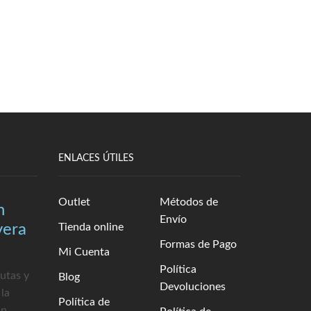
ENLACES ÚTILES
Outlet
Métodos de
n
Envío
vera
Tienda online
Formas de Pago
Mi Cuenta
Política
rutas y
Blog
Devoluciones
 la
Política de
un