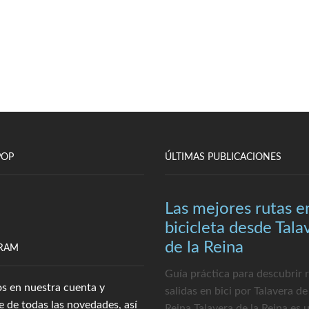
POP
ÚLTIMAS PUBLICACIONES
Las mejores rutas e
bicicleta desde Tala
de la Reina
RAM
Guía práctica para descubrir 
s en nuestra cuenta y
salidas en bici por Talavera de
e de todas las novedades, así
Reina Talavera de la Reina es 