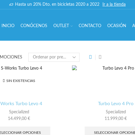
Hasta un 20% Dto. en bicicletas 2020 a 2022
Ir a la tienda
INICIO
CONÓCENOS
OUTLET
CONTACTO
OCASIÓN
A
OMOCIONES
SIN EXISTENCIAS
-Works Turbo Levo 4
Turbo Levo 4 Pro
Specialized
Specialized
14.499,00
€
11.999,00
€
Este
producto
ELECCIONAR OPCIONES
SELECCIONAR OPCION