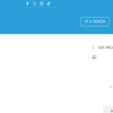
IR A TIENDA
VER PR
S
S