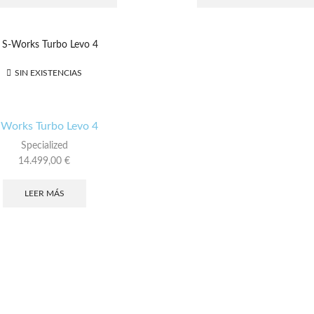
tiene
múltiples
variantes.
Las
opciones
SIN EXISTENCIAS
se
pueden
elegir
en
-Works Turbo Levo 4
la
Specialized
página
14.499,00
€
de
producto
LEER MÁS