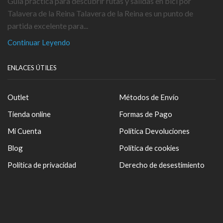
Guía práctica para descubrir rutas y salidas en bici por
Talavera de la Reina Talavera de la Reina es un punto de
partida excelente para...
Continuar Leyendo
ENLACES ÚTILES
Outlet
Métodos de Envío
Tienda online
Formas de Pago
Mi Cuenta
Política Devoluciones
Blog
Política de cookies
Política de privacidad
Derecho de desestimiento