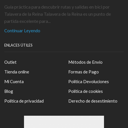
Guía práctica para descubrir rutas y salidas en bici por
Talavera de la Reina Talavera de la Reina es un punto de
partida excelente para...
Continuar Leyendo
ENLACES ÚTILES
Outlet
Métodos de Envío
Tienda online
Formas de Pago
Mi Cuenta
Política Devoluciones
Blog
Política de cookies
Política de privacidad
Derecho de desestimiento