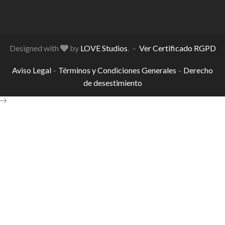
Designed with
by
LOVE Studios
. –
Ver Certificado RGPD
Aviso Legal
–
Términos y Condiciones Generales
–
Derecho
de desestimiento