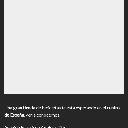
Una
gran tienda
de bicicletas te está esperando en el
centro
de España
, ven a conocernos.
Avenida Francisco Aguirre, 426