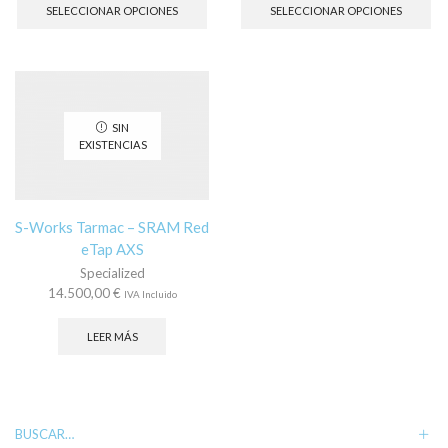
producto
pr
SELECCIONAR OPCIONES
SELECCIONAR OPCIONES
tiene
tie
múltiples
múl
variantes.
var
Las
La
opciones
op
se
se
SIN
pueden
pu
EXISTENCIAS
elegir
ele
en
en
la
la
página
pá
S-Works Tarmac – SRAM Red
de
de
eTap AXS
producto
pr
Specialized
14.500,00
€
IVA Incluido
LEER MÁS
BUSCAR…