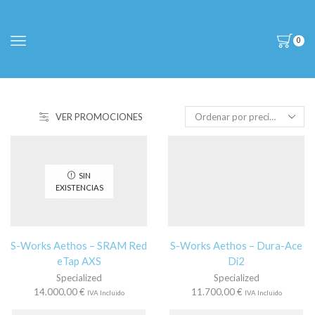
0
VER PROMOCIONES
SIN
EXISTENCIAS
S-Works Aethos – SRAM Red
S-Works Aethos – Dura-Ace
eTap AXS
Di2
Specialized
Specialized
14.000,00
€
11.700,00
€
IVA Incluido
IVA Incluido
Este
Es