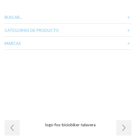
variantes.
Las
opciones
BUSCAR…
se
pueden
CATEGORÍAS DE PRODUCTO
elegir
en
MARCAS
la
página
de
producto