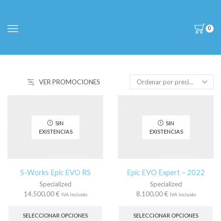
0
VER PROMOCIONES
SIN
SIN
EXISTENCIAS
EXISTENCIAS
S-Works Epic EVO RS
Epic EVO Expert – 2022
Specialized
Specialized
14.500,00
€
8.100,00
€
IVA Incluido
IVA Incluido
Este
Es
producto
pr
SELECCIONAR OPCIONES
SELECCIONAR OPCIONES