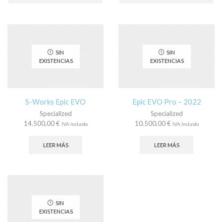
tiene
tie
múltiples
múl
variantes.
var
Las
La
opciones
op
se
se
SIN
SIN
pueden
pu
EXISTENCIAS
EXISTENCIAS
elegir
ele
en
en
la
la
página
pá
S-Works Epic EVO
Epic EVO Pro – 2022
de
de
Specialized
Specialized
producto
pr
14.500,00
€
10.500,00
€
IVA Incluido
IVA Incluido
LEER MÁS
LEER MÁS
SIN
EXISTENCIAS