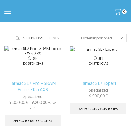
0
VER PROMOCIONES
SIN
SIN
EXISTENCIAS
EXISTENCIAS
Tarmac SL7 Pro – SRAM
Tarmac SL7 Expert
Force eTap AXS
Specialized
6.500,00
€
Specialized
Es
Rango
9.000,00
€
-
9.200,00
€
IVA
pr
de
Incluido
SELECCIONAR OPCIONES
tie
precios:
Este
múl
desde
producto
SELECCIONAR OPCIONES
var
9.000,00 €
tiene
La
hasta
múltiples