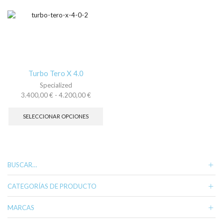
variantes.
var
Las
La
opciones
op
se
se
pueden
pu
elegir
ele
en
en
la
la
Turbo Tero X 4.0
página
pá
Specialized
de
de
Rango
3.400,00
€
-
4.200,00
€
producto
pr
de
Este
precios:
producto
SELECCIONAR OPCIONES
desde
tiene
3.400,00 €
múltiples
hasta
variantes.
4.200,00 €
Las
opciones
BUSCAR…
se
pueden
CATEGORÍAS DE PRODUCTO
elegir
en
MARCAS
la
página