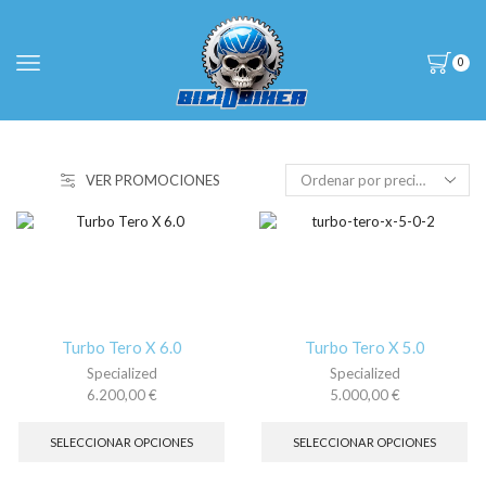
0
VER PROMOCIONES
Turbo Tero X 6.0
Turbo Tero X 5.0
Specialized
Specialized
6.200,00
€
5.000,00
€
Este
Es
producto
pr
SELECCIONAR OPCIONES
SELECCIONAR OPCIONES
tiene
tie
múltiples
múl