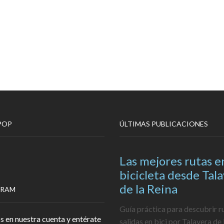
POP
ÚLTIMAS PUBLICACIONES
Las mejores rutas e
bicicleta desde Tal
de la Reina
GRAM
Guía práctica para descubrir r
s en nuestra cuenta y entérate
salidas en bici por Talavera de 