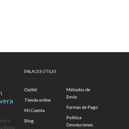
ENLACES ÚTILES
Outlet
Métodos de
n
Envío
avera
Tienda online
Formas de Pago
Mi Cuenta
Política
utas y
Blog
Devoluciones
la Reina