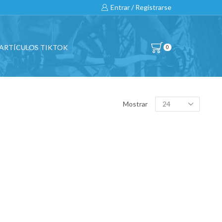
Entrar / Registrarse
ARTÍCULOS TIKTOK
0
BUSCAR…
Products
Mostrar
per
page
All
CATEGORÍAS DE PRODUCTO
BICICLETAS