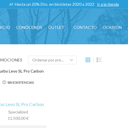
Hasta un 20% Dto. en bicicletas 2020 a 2022
Ir a la tienda
NICIO
CONÓCENOS
OUTLET
CONTACTO
OCASIÓN
OMOCIONES
SIN EXISTENCIAS
bo Levo SL Pro Carbon
Specialized
11.500,00
€
Este