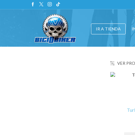
IR A TIENDA
I
VER PR
Tur