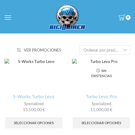
0
VER PROMOCIONES
SIN
EXISTENCIAS
S-Works Turbo Levo
Turbo Levo Pro
Specialized
Specialized
13.500,00
€
11.000,00
€
Este
Es
producto
pr
SELECCIONAR OPCIONES
SELECCIONAR OPCIONES
tiene
tie
múltiples
múl