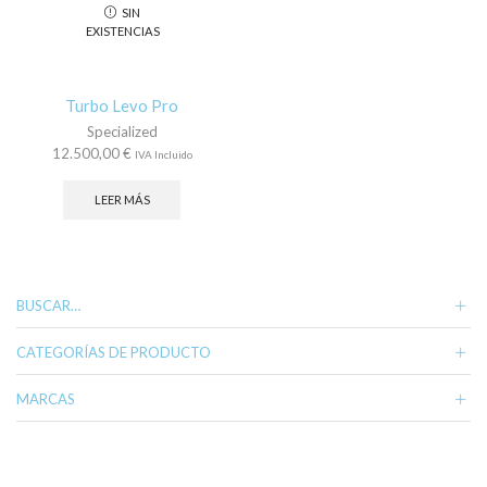
SIN
se
EXISTENCIAS
pueden
elegir
en
la
Turbo Levo Pro
página
Specialized
de
12.500,00
€
IVA Incluido
producto
LEER MÁS
BUSCAR…
CATEGORÍAS DE PRODUCTO
MARCAS