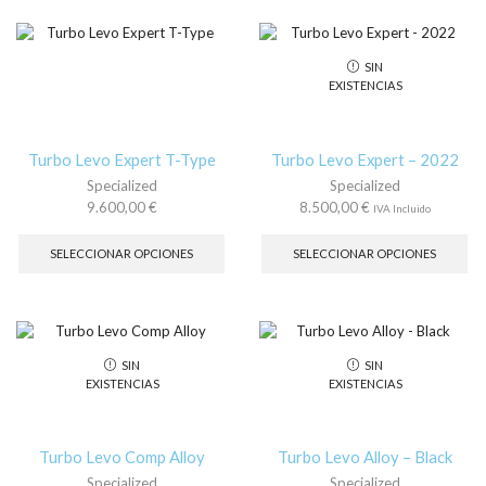
variantes.
var
Las
La
opciones
op
SIN
se
se
EXISTENCIAS
pueden
pu
elegir
ele
en
en
la
la
Turbo Levo Expert T-Type
Turbo Levo Expert – 2022
página
pá
Specialized
Specialized
de
de
9.600,00
€
8.500,00
€
IVA Incluido
producto
pr
Este
Es
producto
pr
SELECCIONAR OPCIONES
SELECCIONAR OPCIONES
tiene
tie
múltiples
múl
variantes.
var
Las
La
opciones
op
SIN
SIN
se
se
EXISTENCIAS
EXISTENCIAS
pueden
pu
elegir
ele
en
en
la
la
Turbo Levo Comp Alloy
Turbo Levo Alloy – Black
página
pá
Specialized
Specialized