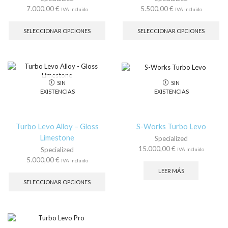
de
de
7.000,00
€
5.500,00
€
IVA Incluido
IVA Incluido
producto
pr
Este
Es
producto
pr
SELECCIONAR OPCIONES
SELECCIONAR OPCIONES
tiene
tie
múltiples
múl
variantes.
var
Las
La
opciones
op
SIN
SIN
se
se
EXISTENCIAS
EXISTENCIAS
pueden
pu
elegir
ele
en
en
la
la
Turbo Levo Alloy – Gloss
S-Works Turbo Levo
página
pá
Limestone
Specialized
de
de
15.000,00
€
Specialized
IVA Incluido
producto
pr
5.000,00
€
IVA Incluido
Este
LEER MÁS
producto
SELECCIONAR OPCIONES
tiene
múltiples
variantes.
Las
opciones