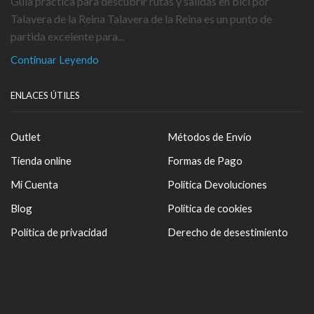
Guía práctica para descubrir rutas y salidas en bici por
Talavera de la Reina Talavera de la Reina es un punto de
partida excelente para...
Continuar Leyendo
ENLACES ÚTILES
Outlet
Métodos de Envío
Tienda online
Formas de Pago
Mi Cuenta
Política Devoluciones
Blog
Política de cookies
Política de privacidad
Derecho de desestimiento