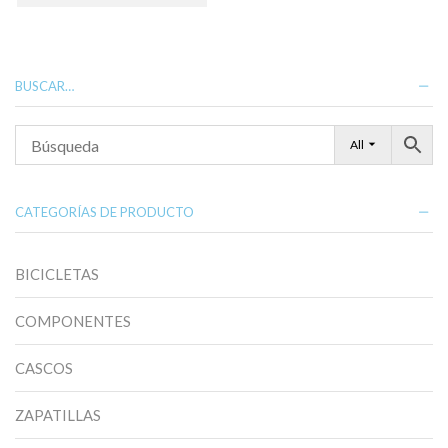
tiene
múltiples
variantes.
Las
opciones
BUSCAR…
se
pueden
elegir
All
en
la
página
de
CATEGORÍAS DE PRODUCTO
producto
BICICLETAS
COMPONENTES
CASCOS
ZAPATILLAS