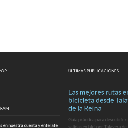
POP
ÚLTIMAS PUBLICACIONES
Las mejores rutas e
bicicleta desde Tal
de la Reina
GRAM
Guía práctica para descubrir r
s en nuestra cuenta y entérate
salidas en bici por Talavera de 