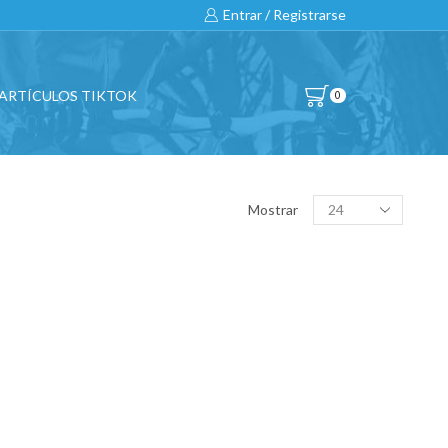
Entrar / Registrarse
ARTÍCULOS TIKTOK
0
BUSCAR…
Products
Mostrar
per
page
All
CATEGORÍAS DE PRODUCTO
BICICLETAS