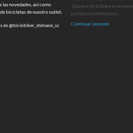
s las novedades, así como
Talavera de la Reina es un punt
de bicicletas de nuestro outlet.
partida excelente para...
Continuar Leyendo
s en
@biciobiker_shimano_sc