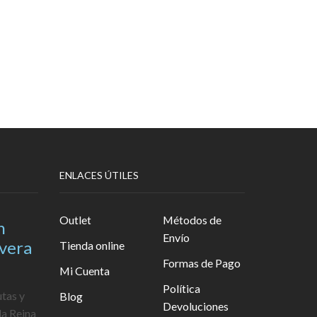
ENLACES ÚTILES
Outlet
Métodos de
n
Envío
avera
Tienda online
Formas de Pago
Mi Cuenta
Política
utas y
Blog
Devoluciones
la Reina