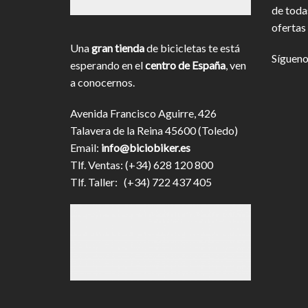
de toda
ofertas 
Una
gran tienda
de bicicletas te está
Sígueno
esperando en el
centro de España
, ven
a conocernos.
Avenida Francisco Aguirre, 426
Talavera de la Reina 45600 (Toledo)
Email:
info@biciobiker.es
Tlf. Ventas: (+34) 628 120 800
Tlf. Taller: (+34) 722 437 405