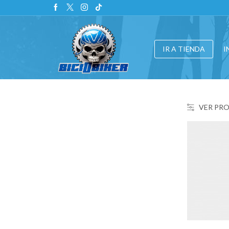
IR A TIENDA
I
VER PR