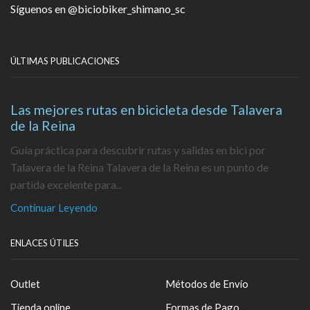
Síguenos en
@biciobiker_shimano_sc
ÚLTIMAS PUBLICACIONES
Las mejores rutas en bicicleta desde Talavera
de la Reina
Guía práctica para descubrir rutas y salidas en bici por
Talavera de la Reina Talavera de la Reina es un punto de
partida excelente para...
Continuar Leyendo
ENLACES ÚTILES
Outlet
Métodos de Envío
Tienda online
Formas de Pago