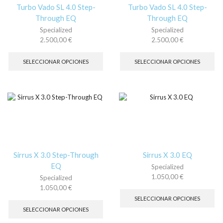
la
la
Turbo Vado SL 4.0 Step-
Turbo Vado SL 4.0 Step-
página
pá
Through EQ
Through EQ
de
de
Specialized
Specialized
producto
pr
2.500,00
€
2.500,00
€
Este
Es
producto
pr
SELECCIONAR OPCIONES
SELECCIONAR OPCIONES
tiene
tie
múltiples
múl
variantes.
var
Las
La
opciones
op
se
se
pueden
pu
elegir
ele
en
en
la
la
Sirrus X 3.0 Step-Through
Sirrus X 3.0 EQ
página
pá
EQ
Specialized
de
de
1.050,00
€
Specialized
producto
pr
Es
1.050,00
€
pr
Este
SELECCIONAR OPCIONES
tie
producto
SELECCIONAR OPCIONES
múl
tiene