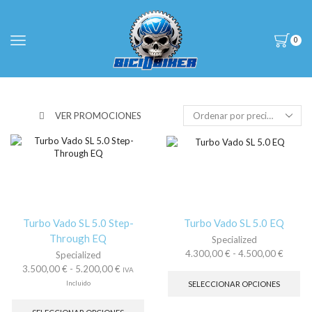
0
VER PROMOCIONES
Turbo Vado SL 5.0 Step-
Turbo Vado SL 5.0 EQ
Through EQ
Specialized
Rango
4.300,00
€
-
4.500,00
€
Specialized
de
Es
Rango
3.500,00
€
-
5.200,00
€
IVA
precios
pr
de
Incluido
SELECCIONAR OPCIONES
desde
tie
precios:
Este
4.300,
múl
desde
producto